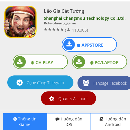
Lão Gia Cát Tường
Shanghai Changmou Technology Co.,Ltd.
Role-playing game
(
110.006)
APPSTORE
CH PLAY
PC/LAPTOP
Cộng đồng Telegram
Fanpage Facebook
Quản lý Account
Thông tin
Hướng dẫn
Hướng dẫn
Game
iOS
Android