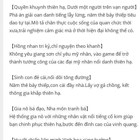
【Quyền khuynh thiên hạ, Dưới một người trên vạn người】
Phá án giải oan danh tiếng lẫy lừng, năm thê bảy thiếp tiêu
dao tự tại.Mô tả chân thực cuộc sống của quan chức thời
xưa,trải nghiệm cảm giác mà ở thời hiện đại không thể có.
【Hồng nhan tri kỷ,chỉ nguyện theo khanh】
Không yêu giang sơn chỉ yêu mỹ nhân, vào game để trở
thành tướng công của các đại mỹ nhân nổi danh thiên hạ.
【Sinh con đẻ cái,nối dõi tông đường】
Năm thê bảy thiếp,con cái đầy nhà.Lấy vợ gả chồng, kết
thông gia khắp thiên hạ.
【Gia nô bá đạo, Nha môn tranh bá】
Hệ thống gia nô với những nhân vật nổi tiếng cổ kim giúp
bạn chinh phục thiên hạ,bước đến đỉnh cao của vinh quang.
【Huyết chiến liên minh,Vinh hoa cùng hưởng】